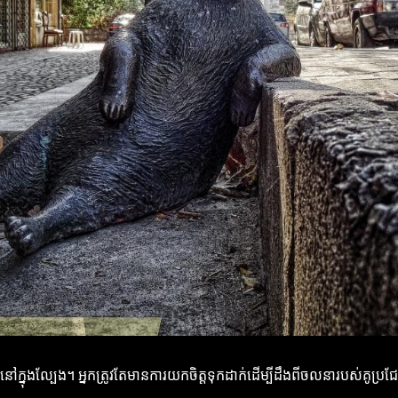
ក្នុងល្បែង។ អ្នកត្រូវតែមានការយកចិត្តទុកដាក់ដើម្បីដឹងពីចលនារបស់គូប្រជែ