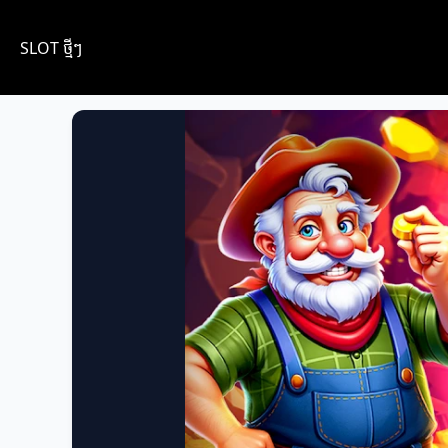
SLOT ថ្មីៗ