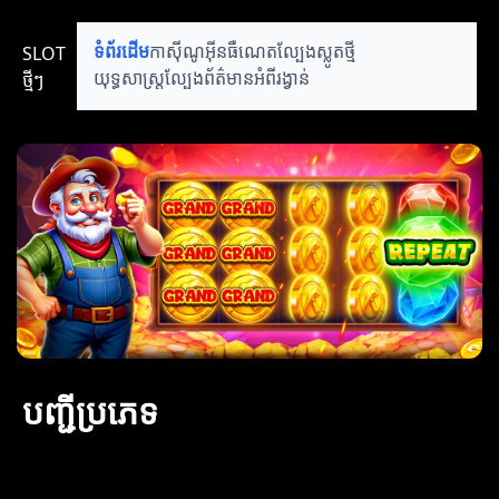
SLOT
ទំព័រដើម
កាស៊ីណូអ៊ីនធឺណេត
ល្បែងស្លូតថ្មី
ថ្មីៗ
យុទ្ធសាស្ត្រល្បែង
ព័ត៌មានអំពីរង្វាន់
បញ្ជីប្រភេទ