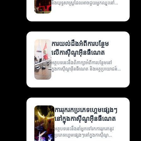
និងយុទ្ធសាស្ត្រដែលអាចជួយអ្នកឈ្នះនៅ
ក្នុងកាស៊ីណូអ៊ីនធឺណេត។
ការយល់ដឹងអំពីការបន្ថែម
លើកាស៊ីណូអ៊ីនធឺណេត
អត្ថបទនេះនឹងពិភាក្សាអំពីការបន្ថែមនៅ
ក្នុងកាស៊ីណូអ៊ីនធឺណេត និងអត្ថប្រយោជន៍
របស់វាសម្រាប់អ្នកលេង។
ការរុករកប្រភេទហ្គេមផ្សេងៗ
នៅក្នុងកាស៊ីណូអ៊ីនធឺណេត
អត្ថបទនេះនឹងនាំអ្នកទៅរកការរុករកនូវ
ប្រភេទហ្គេមផ្សេងៗនៅក្នុងកាស៊ីណូ