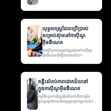
ការយល់ដឹងឲ្យច្បាស់ពីហ្គេមនិងយុទ្ធសាស្ត្រ។
យុទ្ធសាស្ត្រដែលប្រើប្រាស់
សម្រាប់ស៊ុមនៅកាស៊ីណូ
អ៊ីនធឺណេត
ការប្រើប្រាស់យុទ្ធសាស្ត្រស៊ុមនៅកាស៊ីណូ
អ៊ីនធឺណេតដើម្បីភាពជោគជ័យ។
គន្លឹះសំរាប់ភាពជោគជ័យនៅ
ក្នុងកាស៊ីណូអ៊ីនធឺណេត
កម្មវិធីហ្គេមកាស៊ីណូអ៊ីនធឺណេតគឺជាកម្រិត
ផ្តល់ជូននូវឱកាសដ៏អស្ចារ្យសម្រាប់អ្នកលេង។
សូមមើលគន្លឹះដើម្បីសម្រេចបាននូវភាព