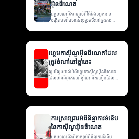
អ៊ីនធឺណេត
អត្ថបទនេះនឹងពន្យល់ពីវិធីដែលអ្នកអាច
បង្កើតបទពិសោធន៍ល្អប្រសើរនៅក្នុងការ
លេងកាស៊ីណូអ៊ីនធឺណេត។
ហ្គេមកាស៊ីណូអ៊ីនធឺណេតដែល
ត្រូវចំណាំនៅឆ្នាំនេះ
សូមស្វែងយល់អំពីហ្គេមកាស៊ីណូអ៊ីនធឺណេត
ដែលមាននិន្នាការនៅឆ្នាំនេះ និងរបៀបដែលវា
អាចបម្លែងអារម្មណ៍ការលេងរបស់អ្នក។
ការស្រាវជ្រាវអំពីនិន្នាការទំនើប
នៃកាស៊ីណូអ៊ីនធឺណេត
អត្ថបទនេះនឹងពិភាក្សាអំពីនិន្នាការទំនើប