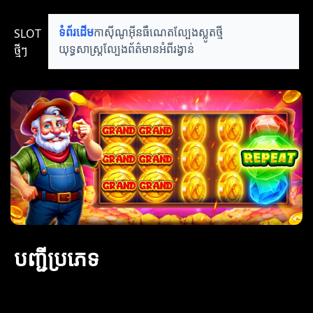
SLOT
ទំព័រដើម
កាស៊ីណូអ៊ីនធឺណេត
ល្បែងស្លូតថ្មី
ថ្មីៗ
យុទ្ធសាស្ត្រល្បែង
ព័ត៌មានអំពីរង្វាន់
បញ្ជីប្រភេទ