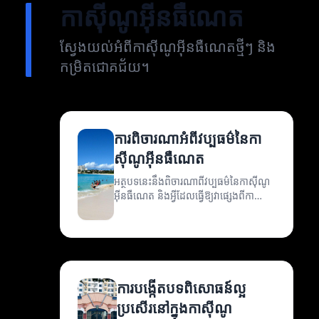
កាស៊ីណូអ៊ីនធឺណេត
ស្វែងយល់អំពីកាស៊ីណូអ៊ីនធឺណេតថ្មីៗ និង
កម្រិតជោគជ័យ។
ការពិចារណាអំពីវប្បធម៌នៃកា
ស៊ីណូអ៊ីនធឺណេត
អត្ថបទនេះនឹងពិចារណាពីវប្បធម៌នៃកាស៊ីណូ
អ៊ីនធឺណេត និងអ្វីដែលធ្វើឱ្យវាផ្សេងពីកា
ស៊ីណូតាមប្រព័ន្ធបែបបុរាណ។
ការបង្កើតបទពិសោធន៍ល្អ
ប្រសើរនៅក្នុងកាស៊ីណូ