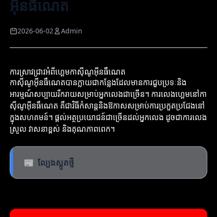
អ៊ីនធឺណេត
2026-06-02
Admin
ការស្រាវជ្រាវអំពីហ្គេមកាស៊ីណូអ៊ីនធឺណេត
កាស៊ីណូអ៊ីនធឺណេតបានក្លាយជាកន្លែងដែលមានការជួបប្រទៈនិង
អារម្មណ៍សប្បាយរីករាយសម្រាប់អ្នកលេងជាច្រើន។ ការលេងហ្គេមនៅកា
ស៊ីណូអ៊ីនធឺណេត គឺជាវិធីកំសាន្តនិងឱកាសសម្រាប់ការប្រកួតប្រជែងនៅ
ក្នុងសហគមន៍។ ផ្តល់អត្ថប្រយោជន៍ជាច្រើនដល់អ្នកលេង ដូចជាការលេង
ស្រួល វាសនាខ្ពស់ និងគុណភាពពេក។
📰
ល្បែងស្លូតថ្មី