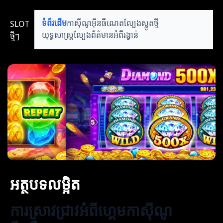
SLOT
ទំព័រដើម
កាស៊ីណូអ៊ីនធឺណេត
ល្បែងស្លូតថ្មី
ថ្មីៗ
យុទ្ធសាស្ត្រល្បែង
ព័ត៌មានអំពីរង្វាន់
អត្ថបទលម្អិត
ការស្រាវជ្រាវអំពីហ្គេមកាស៊ីណូ