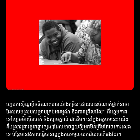
ហ្គេមកាស៊ីណូអ៊ីនធឺណេតមានយ៉ាងច្រើន ដោយមានចំណាត់ថ្នាក់នានា
ដែលសមស្របសម្រាប់គ្រប់អារម្មណ៍ និងការជ្រើសរើស។ ពីហ្គេមកាត
ទៅហ្គេមម៉ាស៊ីនចាក់ និងហ្គេមភ្នាល់ ជាដើម។ នៅក្នុងអត្ថបទនេះ យើង
នឹងស្រាវជ្រាវនូវកត្តាផ្សេងៗដែលអាចជួយឱ្យអ្នកមិនត្រឹមតែចេះការលេង
ទេ ប៉ុន្តែមានឱកាសធ្វើបានល្អក្នុងការទទួលយកជ័យលាភ៍ផងដែរ។