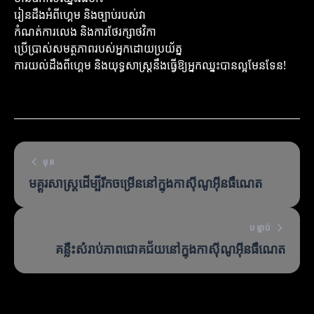
រៀនដឹងអំពីហ្គេម និងច្បាប់របស់វា
កំណត់ការលេង និងការថែរក្សាថវិកា
ប្រើប្រាស់សមត្ថភាពរបស់អ្នកដោយប្រយ័ត្ន
ការយល់ដឹងពីហ្គេម និងយុទ្ធសាស្ត្រនឹងធ្វើឱ្យអ្នកឈ្នះបានល្អមែនទែន!
មុន
មគ្គូរសាស្ត្រដើម្បីរីកចម្រើននៅក្នុងកាស៊ីណូអ៊ីនធឺណេត
បន្ទាប់
គន្លឹះសំរាប់ភាពជោគជ័យនៅក្នុងកាស៊ីណូអ៊ីនធឺណេត