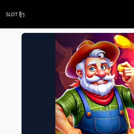
SLOT ថ្មីៗ