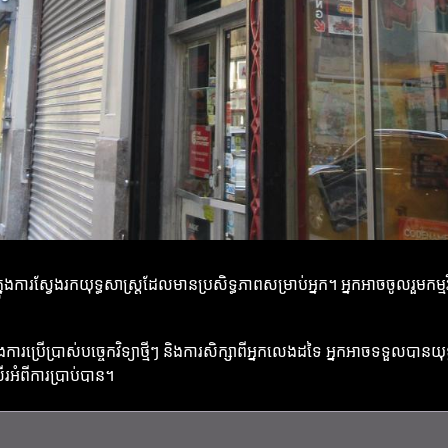
រស្វែងរកយុទ្ធសាស្ត្រដែលមានប្រសិទ្ធភាពសម្រាប់អ្នក។ អ្នកអាចចូលរួមកម្មវិធីឬ
ារប្រើប្រាស់បច្ចេកវិទ្យាថ្មីៗ និងការសិក្សាពីអ្នកលេងដទៃ អ្នកអាចទទួលបានយុ
ើរអំពីការប្រាប់បាន។