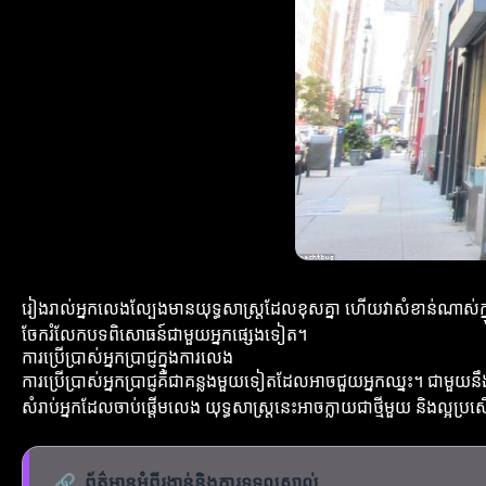
រៀងរាល់អ្នកលេងល្បែងមានយុទ្ធសាស្ត្រដែលខុសគ្នា ហើយវាសំខាន់ណាស់ក្នុងកា
ចែករំលែកបទពិសោធន៍ជាមួយអ្នកផ្សេងទៀត។
ការប្រើប្រាស់អ្នកប្រាជ្ញក្នុងការលេង
ការប្រើប្រាស់អ្នកប្រាជ្ញគឺជាគន្លងមួយទៀតដែលអាចជួយអ្នកឈ្នះ។ ជាមួយនឹងក
សំរាប់អ្នកដែលចាប់ផ្តើមលេង យុទ្ធសាស្ត្រនេះអាចក្លាយជាថ្មីមួយ និងល្អប្រស
🔗
ព័ត៌មានអំពីរង្វាន់និងការទទួលស្គាល់