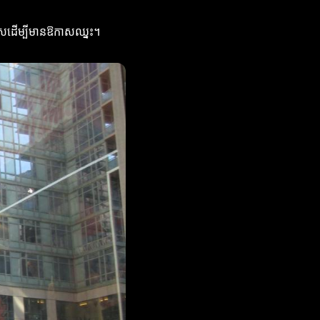
េកទេសដើម្បីមានឱកាសឈ្នះ។