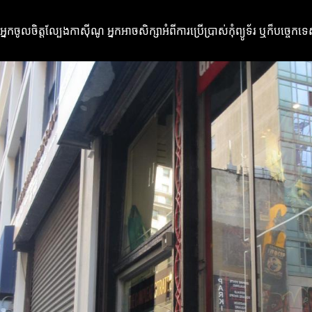
្នកចូលចិត្តល្បែងកាស៊ីណូ អ្នកអាចសិក្សាអំពីការប្រើប្រាស់កុំព្យូទ័រ ឬក៏បច្ច