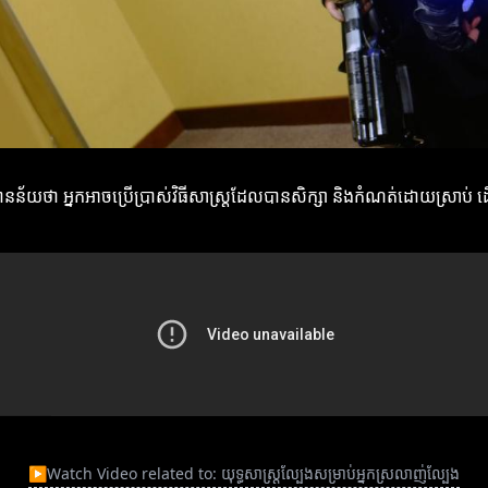
គឺមានន័យថា អ្នកអាចប្រើប្រាស់វិធីសាស្ត្រដែលបានសិក្សា និងកំណត់ដោយស្រាប់ ដ
▶
Watch Video related to: យុទ្ធសាស្ត្រល្បែងសម្រាប់អ្នកស្រលាញ់ល្បែង