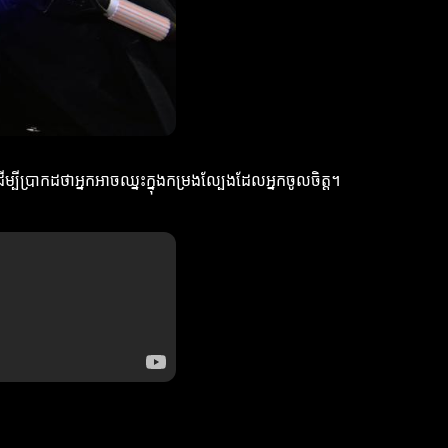
ើម្បីប្រាកដថាអ្នកអាចឈ្នះក្នុងកម្រងល្បែងដែលអ្នកចូលចិត្ត។