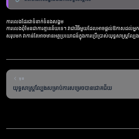
ការលេងដែរជាទំនាក់ទំនងសង្គម
ការលេងពុំមែនជាការគ្មានន័យទេ។ វាជាវិធីមួយដែលអាចផ្តល់ឱកាសដល់អ្នកក្នុង
សរុបមក វាកាន់តែអាចមានអត្ថប្រយោជន៍ក្នុងការប្រើប្រាស់យុទ្ធសាស្ត្រល្
មុន
យុទ្ធសាស្ត្រល្បែងសម្រាប់ការសម្រេចបានជោគជ័យ