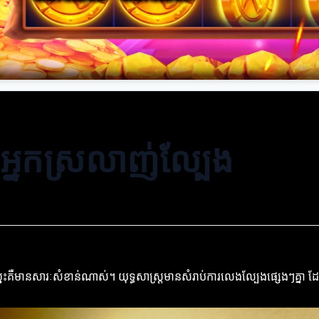
ប់អ្នកស្រលាញ់ល្បែង
ឈ្នះគឺមានសារៈសំខាន់ណាស់។ យុទ្ធសាស្ត្រមានសំរាប់ការលេងល្បែងផ្សេងៗគ