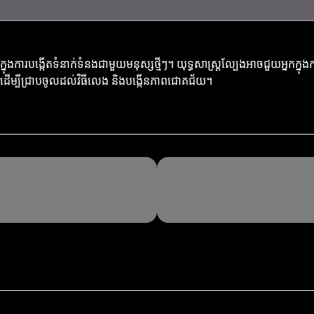
ការបង្កើតទំនាក់ទំនងជាមួយមនុស្សថ្មីៗ។ យុទ្ធសាស្ត្រល្បែងអាចជួយអ្នកក្នុងការ
បែងដើម្បីជ្រាបចូលដល់វិធីលេង និងបង្កើនភាពជោគជ័យ។