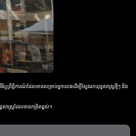
ព្រឹត្តិការណ៍ដែលមានសម្រាប់អ្នកលេងដើម្បីស្វែងរកយុទ្ធសាស្ត្រថ្មីៗ និង
ទ្ធសាស្ត្រដែលមានកម្រិតខ្ពស់។