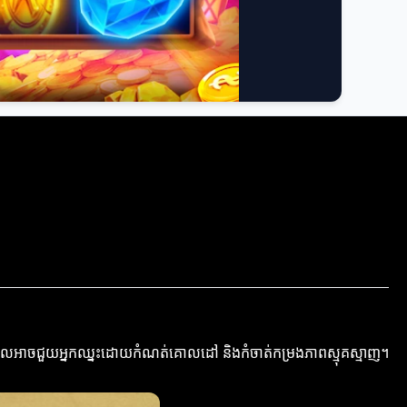
្នា ដែលអាចជួយអ្នកឈ្នះដោយកំណត់គោលដៅ និងកំចាត់កម្រងភាពស្មុគស្មាញ។