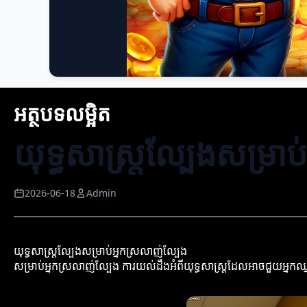
អត្ថបទលម្អិត
យុទ្ធសាស្ត្រល្បែងសម្រា
2026-06-18
Admin
យុទ្ធសាស្ត្រល្បែងសម្រាប់អ្នកស្រលាញ់ល្បែង
សម្រាប់អ្នកស្រលាញ់ល្បែង ការយល់ដឹងអំពីយុទ្ធសាស្ត្រដែលអាចជួយអ្នក