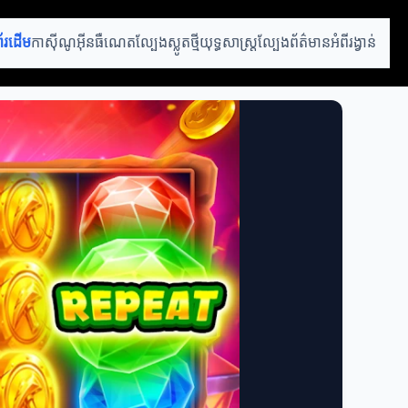
ព័រដើម
កាស៊ីណូអ៊ីនធឺណេត
ល្បែងស្លូតថ្មី
យុទ្ធសាស្ត្រល្បែង
ព័ត៌មានអំពីរង្វាន់