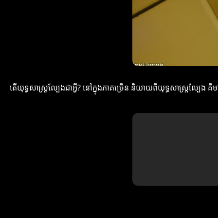
តើយុទ្ធសាស្ត្រល្បែងជាអ្វី? នៅក្នុងភាគច្រើន និយាយពីយុទ្ធសាស្ត្រល្បែង 