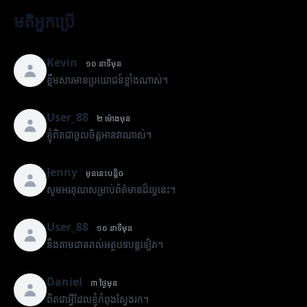
មតិអ្នកប្រើ
Kevin
១០ នាទីមុន
ខ្លឹមសារមានប្រយោជន៍ខ្លាំងណាស់។
User_88
២ ម៉ោងមុន
ខ្ញុំពិតជាចូលចិត្តអានវាណាស់។
Jenny
មុននេះបន្តិច
សូមអរគុណសម្រាប់ព័ត៌មានដ៏ល្អនេះ។
User_88
១០ នាទីមុន
នឹងតាមដានរាល់អត្ថបទបន្តទៀត។
Daniel
៣ ថ្ងៃមុន
ពិតជាអ្វីដែលខ្ញុំកំពុងស្វែងរក។