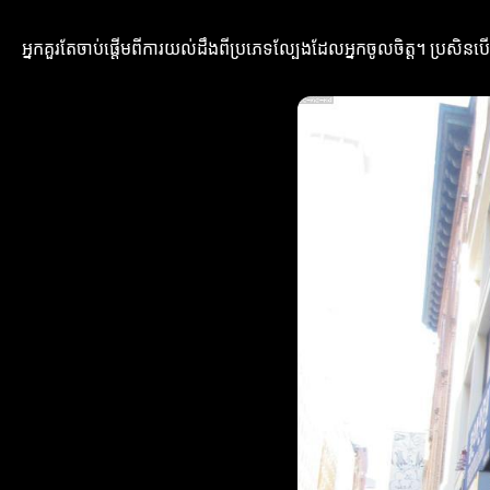
អ្នកគួរតែចាប់ផ្តើមពីការយល់ដឹងពីប្រភេទល្បែងដែលអ្នកចូលចិត្ត។ ប្រសិនបើអ