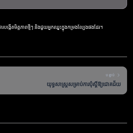
បង្កើតមិត្តភាពថ្មីៗ និងជួយអ្នកឈ្នះក្នុងកម្រងល្បែងផងដែរ។
បន្ទាប់
យុទ្ធសាស្ត្រ​សម្រាប់​ការប៉ុស្តិ៍ឱ្យជោគជ័យ