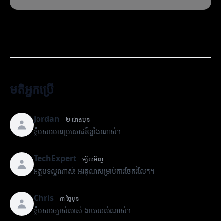
មតិអ្នកប្រើ
Jordan
២ ម៉ោងមុន
ខ្លឹមសារមានប្រយោជន៍ខ្លាំងណាស់។
TechExpert
ម្សិលមិញ
អត្ថបទល្អណាស់! អរគុណសម្រាប់ការចែករំលែក។
Chris
៣ ថ្ងៃមុន
ខ្លឹមសារច្បាស់លាស់ ងាយយល់ណាស់។