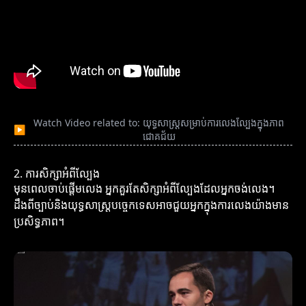
Watch Video related to: យុទ្ធសាស្ត្រសម្រាប់ការលេងល្បែងក្នុងភាព
▶
ជោគជ័យ
2. ការសិក្សាអំពីល្បែង
មុនពេលចាប់ផ្តើមលេង អ្នកគួរតែសិក្សាអំពីល្បែងដែលអ្នកចង់លេង។
ដឹងពីច្បាប់និងយុទ្ធសាស្ត្របច្ចេកទេសអាចជួយអ្នកក្នុងការលេងយ៉ាងមាន
ប្រសិទ្ធភាព។