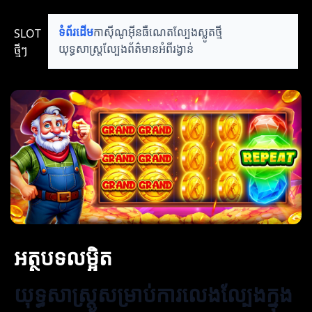
SLOT
ទំព័រដើម
កាស៊ីណូអ៊ីនធឺណេត
ល្បែងស្លូតថ្មី
ថ្មីៗ
យុទ្ធសាស្ត្រល្បែង
ព័ត៌មានអំពីរង្វាន់
អត្ថបទលម្អិត
យុទ្ធសាស្ត្រសម្រាប់ការលេងល្បែងក្នុង