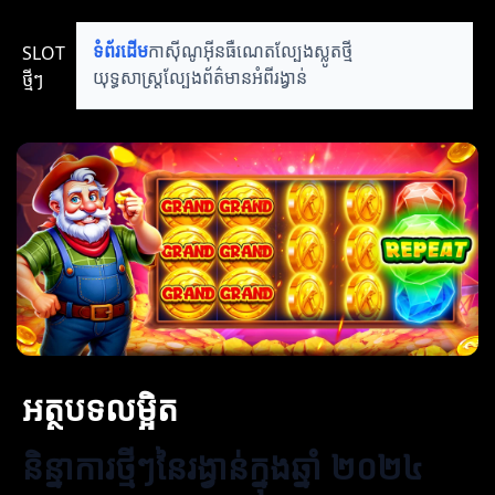
SLOT
ទំព័រដើម
កាស៊ីណូអ៊ីនធឺណេត
ល្បែងស្លូតថ្មី
ថ្មីៗ
យុទ្ធសាស្ត្រល្បែង
ព័ត៌មានអំពីរង្វាន់
អត្ថបទលម្អិត
និន្នាការថ្មីៗនៃរង្វាន់ក្នុងឆ្នាំ ២០២៤