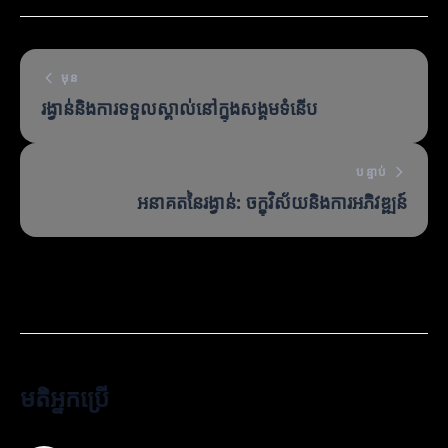
មុន
រង្វាន់និងការទទួលស្គាល់នៅក្នុងសង្គមទំនើប
បន្ទាប់
អនាគតនៃរង្វាន់: ចក្ខុវិស័យនិងការអភិវឌ្ឍន៍
មតិអ្នកប្រើ