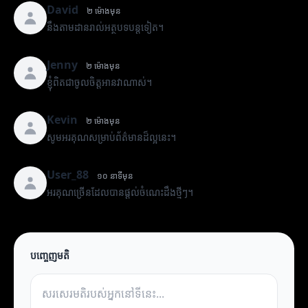
David
២ ម៉ោងមុន
នឹងតាមដានរាល់អត្ថបទបន្តទៀត។
Jenny
២ ម៉ោងមុន
ខ្ញុំពិតជាចូលចិត្តអានវាណាស់។
Kevin
២ ម៉ោងមុន
សូមអរគុណសម្រាប់ព័ត៌មានដ៏ល្អនេះ។
User_88
១០ នាទីមុន
អរគុណច្រើនដែលបានផ្តល់ចំណេះដឹងថ្មីៗ។
បញ្ចេញមតិ