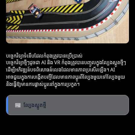
បច្ចេកវិទ្យាទំនើបដែលកំពុងត្រូវបានប្រើប្រាស់
បច្ចេកវិទ្យាថ្មីៗដូចជា AI និង VR កំពុងត្រូវបានបញ្ចូលក្នុងល្បែងស្លូតថ្មីៗ
ដើម្បីអភិវឌ្ឍន៍បទពិសោធន៍លេងដែលមានភាពប្រសើរឡើង។ AI
អាចជួយក្នុងការបង្កើតបញ្ចីដែលមានភាពប្ដូរពីល្បែងមួយទៅល្បែងមួយ
និងធ្វើឱ្យមានការផ្លាស់ប្តូរនៅក្នុងការប្រកួត។
📰
ល្បែងស្លូតថ្មី