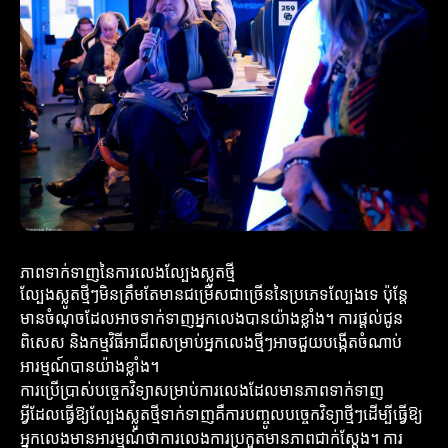
ភាពទាក់ទាញនៃការលេងល្បែងស្លូតថ្មី
ល្បែងស្លូតថ្មីៗមិនត្រឹមតែមានជម្រើសជាច្រើននៃប្រភេទល្បែងទេ ប៉ុន្តែ
មានចំណុចដែលអាចទាក់ទាញអ្នកលេងបានយ៉ាងខ្លាំង។ ការផ្តល់ជូន
ពិសេស និងកម្មវិធីអាជីពសម្រាប់អ្នកលេងថ្មីៗអាចជួយបង្កើតចំណាប់
អារម្មណ៍បានយ៉ាងខ្លាំង។
ការប្រើប្រាស់បច្ចេកវិទ្យាសម្រាប់ការលេងដែលមានភាពទាក់ទាញ
អ្វីដែលធ្វើឱ្យល្បែងស្លូតថ្មីទាក់ទាញគឺការបញ្ចូលបច្ចេកវិទ្យាថ្មីៗដើម្បីធ្វើឱ្យ
អ្នកលេងមានអារម្មណ៍ថាការលេងការប្រកួតមានភាពជាក់ស្តែង។ ការ