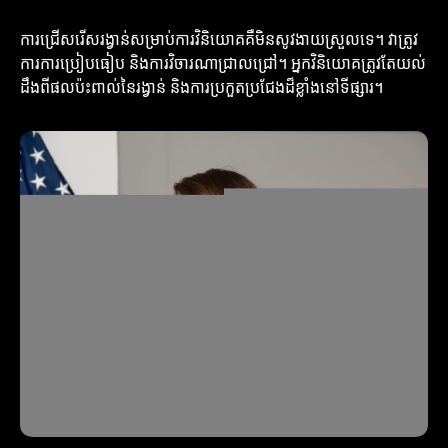
ការជ្រើសរើសរង្វាន់សម្រាប់ការវិនិយោគគឺមិនសូវងាយស្រួលទេ។ វាត្រូវ
ការការប្រៀបធៀប និងការវិចារណាជ្រាលជ្រៅ។ អ្នកវិនិយោគត្រូវតែយល់
ដឹងពីផលប៉ះពាល់នៃរង្វាន់ និងការប្រកួតប្រជែងដ៏ខ្លាំងនៅទីផ្សារ។