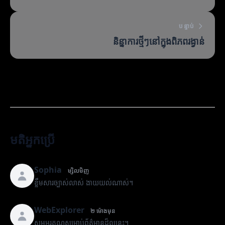
បន្ទាប់
និន្នាការថ្មីៗនៅក្នុងពិភពរង្វាន់
មតិអ្នកប្រើ
Sophia
ម្សិលមិញ
ខ្លឹមសារច្បាស់លាស់ ងាយយល់ណាស់។
WebExplorer
២ ម៉ោងមុន
សូមអរគុណសម្រាប់ព័ត៌មានដ៏ល្អនេះ។