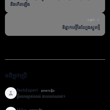
នឹងកើតឡើង
បន្ទាប់
និន្នាការថ្មីនៃល្បែងស្លូតថ្មី
មតិអ្នកប្រើ
TechExpert
មុននេះបន្តិច
ខ្លឹមសារច្បាស់លាស់ ងាយយល់ណាស់។
Mike