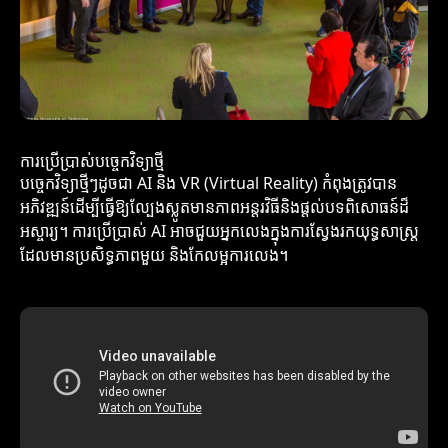
ការប្រើប្រាស់បច្ចេកវិទ្យាថ្មី
បច្ចេកវិទ្យាថ្មីៗដូចជា AI និង VR (Virtual Reality) កំពុងត្រូវបាន
អភិវឌ្ឍន៍ដើម្បីធ្វើឱ្យល្បែងស្លូតមានភាពអន្ដរវិធីនិងផ្តល់បទពិសោធន៍ដ៏
អស្ចារ្យ។ ការប្រើប្រាស់ AI អាចជួយអ្នកលេងក្នុងការស្វែងរកយុទ្ធសាស្ត្រ
ដែលមានប្រសិទ្ធភាពមួយ និងកែលម្អការលេង។