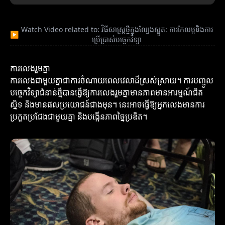
Watch Video related to: វិធីសាស្ត្រថ្មីក្នុងល្បែងស្លូត: ការកែលម្អនិងការ
▶
ប្រើប្រាស់បច្ចេកវិទ្យា
ការលេងរួមគ្នា
ការលេងជាមួយគ្នាជាការចំណាយពេលវេលាដ៏ស្រស់ស្រាយ។ ការបញ្ចូល
បច្ចេកវិទ្យាជំនាន់ថ្មីបានធ្វើឱ្យការលេងរួមគ្នាមានភាពមានអារម្មណ៍ជិត
ស្និទ និងមានផលប្រយោជន៍ជាងមុន។ នេះអាចធ្វើឱ្យអ្នកលេងមានការ
ប្រកួតប្រជែងជាមួយគ្នា និងបង្កើនភាពច្នៃប្រឌិត។