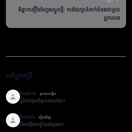
បន្ទាប់
និន្នាការថ្មីនៃល្បែងស្លូតថ្មី: ការថែរក្សាទំនាក់ទំនងជាមួយ
អ្នកលេង
មតិអ្នកប្រើ
Sophia
មុននេះបន្តិច
ខ្ញុំពិតជាចូលចិត្តអានវាណាស់។
Emma
ម្សិលមិញ
ពិតជាអ្វីដែលខ្ញុំកំពុងស្វែងរក។