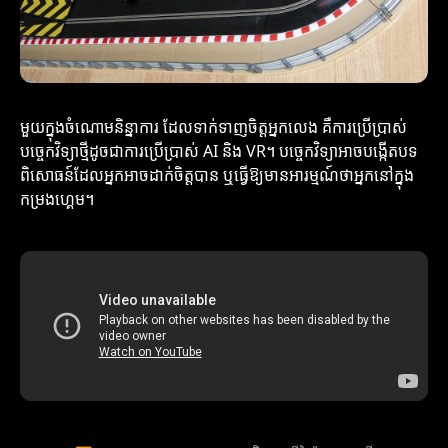
មួយក្នុងចំណោមនិន្នាការ ដែលទាក់ទាញចិត្តអ្នកលេង គឺការប្រើប្រាស់
បច្ចេកវិទ្យាថ្មីដូចជាការប្រើប្រាស់ AI និង VR។ បច្ចេកវិទ្យាអាចបង្កើតបទ
ពិសោធន៍ដែលអ្នកអាចដាក់ចិត្តបាន ឬធ្វើឱ្យមានអារម្មណ៍ថាអ្នកនៅក្នុង
កម្រងហ្គេម។