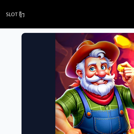
SLOT ថ្មីៗ