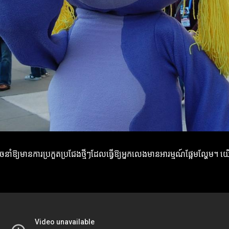
ាក៏អាចនាំឱ្យមានការប្រកួតប្រជែងថ្មីៗដែលធ្វើឱ្យអ្នកលេងមានអារម្មណ៍ផ្អែមល្ហែម។ 