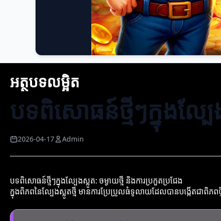
អត្ថបទលម្អិត
បទពិសោធន៍ថ្មីៗក្នុងល្បែង
2026-04-17
Admin
បទពិសោធន៍ថ្មីៗក្នុងល្បែងស្លូត: ចម្ងាយថ្មី និងការប្រកួតប្រជែង
ក្នុងពិភពនៃល្បែងស្លូតថ្មី មានការប្រែប្រួលធំទូលាយដែលបានបង្កើតជាពិភព