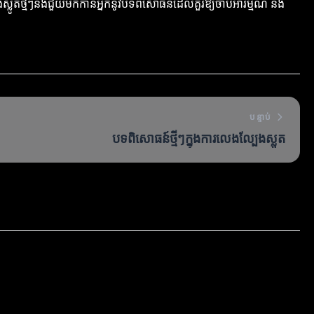
ងស្លូតថ្មីៗនឹងជួយមកកាន់អ្នកនូវបទពិសោធន៍ដែលគួរឱ្យចាប់អារម្មណ៍ និង
បន្ទាប់
បទពិសោធន៍ថ្មីៗក្នុងការលេងល្បែងស្លូត