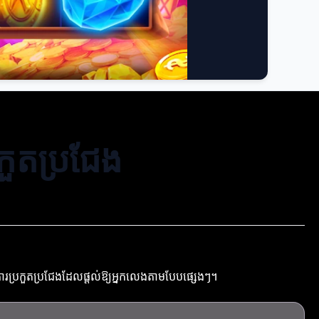
រកួតប្រជែង
ិងការប្រកួតប្រជែងដែលផ្តល់ឱ្យអ្នកលេងតាមបែបផ្សេងៗ។