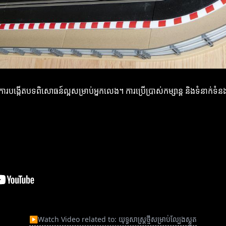
យនឹងការបង្កើតបទពិសោធន៍ល្អសម្រាប់អ្នកលេង។ ការប្រើប្រាស់កម្សាន្ត និងទំនាក
▶
Watch Video related to: យុទ្ធសាស្ត្រថ្មីសម្រាប់ល្បែងស្លូត