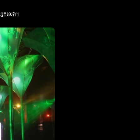
់អ្នកលេង។