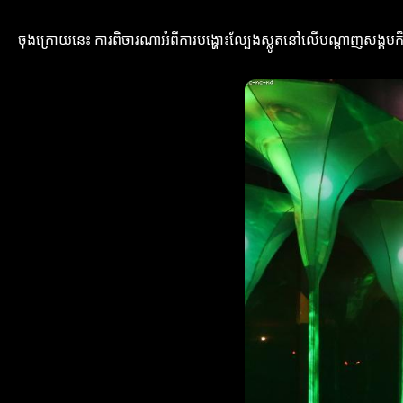
ចុងក្រោយនេះ ការពិចារណាអំពីការបង្ហោះល្បែងស្លូតនៅលើបណ្តាញសង្គមក៏