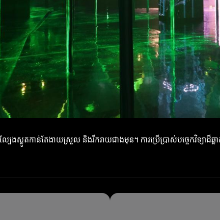
រលេងល្បែងស្លូតកាន់តែងាយស្រួល និងរីករាយជាងមុន។ ការប្រើប្រាស់បច្ចេកវិទ្យាដ៏ឆ