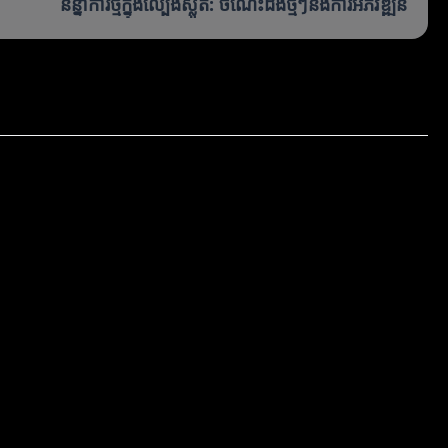
និន្នាការថ្មីក្នុងល្បែងស្លូត: ចំណេះដឹងថ្មីៗនិងការអភិវឌ្ឍន៍