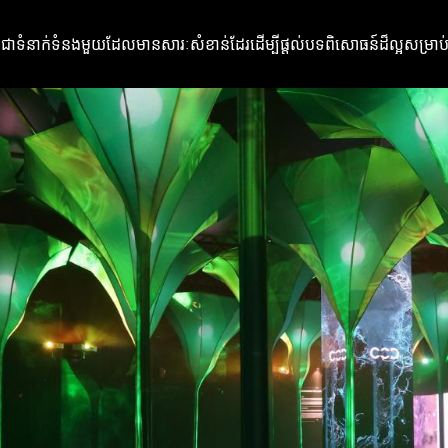
ជាទំនាក់ទំនងមួយដែលមានសារៈសំខាន់ដែរដើម្បីផ្តល់បទពិសោធន៍ដ៏ល្អសម្រាប