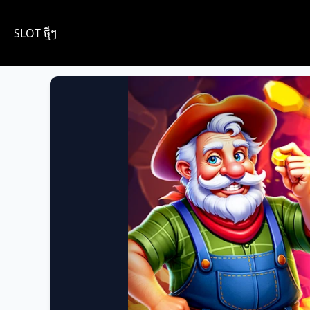
SLOT ថ្មីៗ