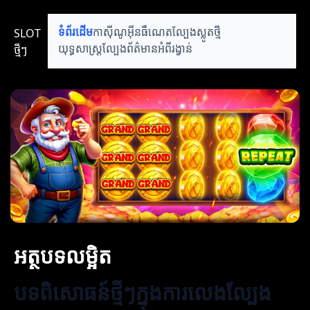
SLOT
ទំព័រដើម
កាស៊ីណូអ៊ីនធឺណេត
ល្បែងស្លូតថ្មី
ថ្មីៗ
យុទ្ធសាស្ត្រល្បែង
ព័ត៌មានអំពីរង្វាន់
អត្ថបទលម្អិត
បទពិសោធន៍ថ្មីៗក្នុងការលេងល្បែង