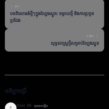
មុន
បទពិសោធន៍ថ្មីៗក្នុងល្បែងស្លូត: ចម្ងាយថ្មី និងការប្រកួត
ប្រជែង
បន្ទាប់
យុទ្ធសាស្ត្រថ្មីសម្រាប់ល្បែងស្លូត
មតិអ្នកប្រើ
User_88
មុននេះបន្តិច