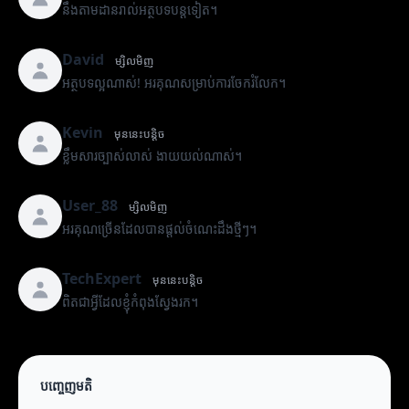
នឹងតាមដានរាល់អត្ថបទបន្តទៀត។
David
ម្សិលមិញ
អត្ថបទល្អណាស់! អរគុណសម្រាប់ការចែករំលែក។
Kevin
មុននេះបន្តិច
ខ្លឹមសារច្បាស់លាស់ ងាយយល់ណាស់។
User_88
ម្សិលមិញ
អរគុណច្រើនដែលបានផ្តល់ចំណេះដឹងថ្មីៗ។
TechExpert
មុននេះបន្តិច
ពិតជាអ្វីដែលខ្ញុំកំពុងស្វែងរក។
បញ្ចេញមតិ