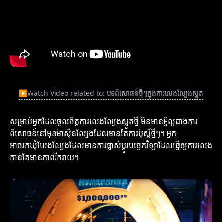
▶
Watch Video related to: បទពិសោធន៍ថ្មីៗក្នុងការលេងល្បែងស្លូត
សម្រាប់អ្នកដែលចូលចិត្តការលេងល្បែងស្លូតថ្មី មិនមានអ្វីល្អជាងការ
ពិសោធន៍នៅមុខម៉ាស៊ីនល្បែងដែលមានតែការប៉ុស្តិ៍ថ្មីៗ។ អ្នក
អាចរកឃុំឃែងល្បែងដែលមានការផ្លាស់ប្តូរបច្ចេកវិទ្យាដែលធ្វើឲ្យការលេង
កាន់តែមានភាពរីករាយ។