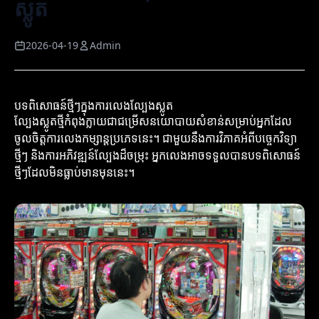
ស្លូត
2026-04-19
Admin
បទពិសោធន៍ថ្មីៗក្នុងការលេងល្បែងស្លូត
ល្បែងស្លូតថ្មីកំពុងក្លាយជាជម្រើសនយោបាយសំខាន់សម្រាប់អ្នកដែល
ចូលចិត្តការលេងកម្សាន្តប្រភេទនេះ។ ជាមួយនឹងការវិភាគអំពីបច្ចេកវិទ្យា
ថ្មីៗ និងការអភិវឌ្ឍន៍ល្បែងដ៏ចម្រុះ អ្នកលេងអាចទទួលបានបទពិសោធន៍
ថ្មីៗដែលមិនធ្លាប់មានមុននេះ។